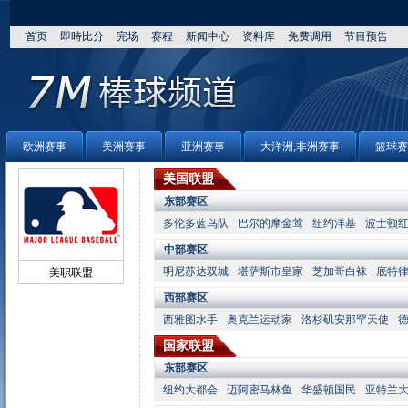
首页
即時比分
完场
赛程
新闻中心
资料库
免费调用
节目预告
欧洲赛事
美洲赛事
亚洲赛事
大洋洲,非洲赛事
篮球赛
美国联盟
东部赛区
多伦多蓝鸟队
巴尔的摩金莺
纽约洋基
波士顿
中部赛区
明尼苏达双城
堪萨斯市皇家
芝加哥白袜
底特
美职联盟
西部赛区
西雅图水手
奥克兰运动家
洛杉矶安那罕天使
国家联盟
东部赛区
纽约大都会
迈阿密马林鱼
华盛顿国民
亚特兰