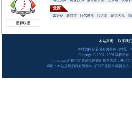
维拉克斯
奥亚沙加
金塔纳罗奥
尤卡坦
坎佩切
北区
雷诺萨
蒙特雷
拉尔度斯
拉古那
蒙克洛瓦
墨
墨职联盟
本站声明
联系我
本站的内容若没有另外标识时区，
Copyright © 2003 -
2026 版权所有
7m.com.cn所提供之资讯概以较新版本为准，
声明：本站呈现的所有资料均由7M工作团队编辑发布