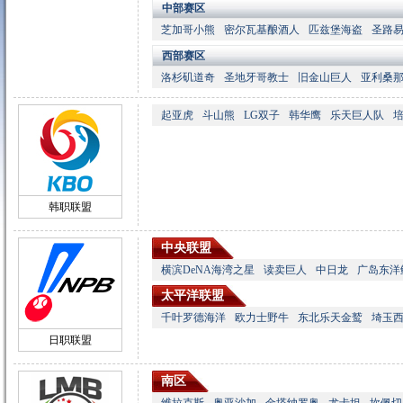
中部赛区
芝加哥小熊
密尔瓦基酿酒人
匹兹堡海盗
圣路
西部赛区
洛杉矶道奇
圣地牙哥教士
旧金山巨人
亚利桑
起亚虎
斗山熊
LG双子
韩华鹰
乐天巨人队
韩职联盟
中央联盟
横滨DeNA海湾之星
读卖巨人
中日龙
广岛东洋
太平洋联盟
千叶罗德海洋
欧力士野牛
东北乐天金鹫
埼玉
日职联盟
南区